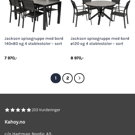
Jackson spisegruppe med bord
Jackson spisegruppe med bord
140×80 og 4 stablestoler – sort
ø120 og 4 stablestoler – sort
7 970
,-
8 970
,-
1
2
4.8
203 Vurderinger
star
rating
Kahoy.no
c/o Hartman Nordic AS