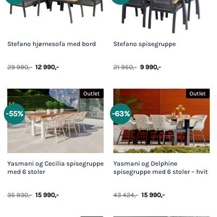
Stefano hjørnesofa med bord
Stefano spisegruppe
Opprinnelig
Nåværende
Opprinnelig
Nåværende
29 990
,-
12 990
,-
21 950
,-
9 990
,-
pris
pris
pris
pris
var:
er:
var:
er:
29
12
21
9
990,-.
990,-.
950,-.
990,-.
Outlet
Outlet
-55%
-63%
Yasmani og Cecilia spisegruppe
Yasmani og Delphine
med 6 stoler
spisegruppe med 6 stoler – hvit
Opprinnelig
Nåværende
Opprinnelig
Nåværende
35 930
,-
15 990
,-
43 424
,-
15 990
,-
pris
pris
pris
pris
var:
er:
var:
er:
35
15
43
15