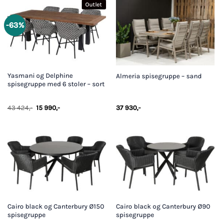
930,-.
990,-.
424,-.
990,-.
Outlet
-63%
Yasmani og Delphine
Almeria spisegruppe – sand
spisegruppe med 6 stoler – sort
Opprinnelig
Nåværende
43 424
,-
15 990
,-
37 930
,-
pris
pris
var:
er:
43
15
424,-.
990,-.
Cairo black og Canterbury Ø150
Cairo black og Canterbury Ø90
spisegruppe
spisegruppe