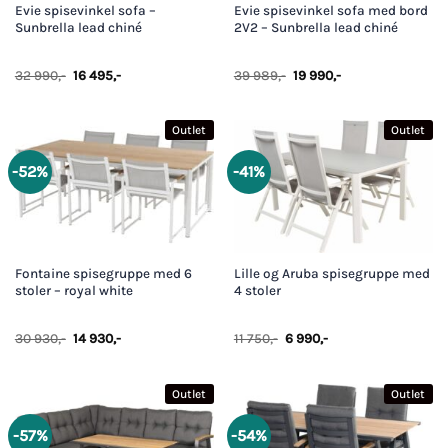
Evie spisevinkel sofa –
Evie spisevinkel sofa med bord
Sunbrella lead chiné
2V2 – Sunbrella lead chiné
Opprinnelig
Nåværende
Opprinnelig
Nåværende
32 990
,-
16 495
,-
39 989
,-
19 990
,-
pris
pris
pris
pris
var:
er:
var:
er:
32
16
39
19
990,-.
495,-.
989,-.
990,-.
Outlet
Outlet
-52%
-41%
Fontaine spisegruppe med 6
Lille og Aruba spisegruppe med
stoler – royal white
4 stoler
Opprinnelig
Nåværende
Opprinnelig
Nåværende
30 930
,-
14 930
,-
11 750
,-
6 990
,-
pris
pris
pris
pris
var:
er:
var:
er:
30
14
11
6
930,-.
930,-.
750,-.
990,-.
Outlet
Outlet
-57%
-54%