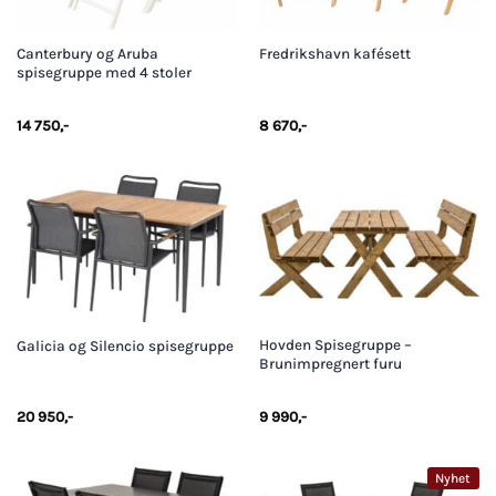
Canterbury og Aruba
Fredrikshavn kafésett
spisegruppe med 4 stoler
14 750
,-
8 670
,-
Hovden Spisegruppe –
Galicia og Silencio spisegruppe
Brunimpregnert furu
20 950
,-
9 990
,-
Nyhet