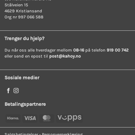
Stålveien 15
4629 Kristiansand
Org nr 997 066 588
Trenger du hjelp?
Du når oss alle hverdager mellom
08-16
på telefon
919 00 742
eller send en epost til
post@kahoy.no
Sosiale medier
Betalingspartnere
Klarna
Visa
MasterCard
Vipps
Salgsbetingelser
-
Personvernerklæring