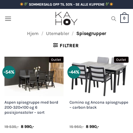
Skip
SOMMERSALG OPP TIL 50% - SE ALLE KUPPENE
to
content
0
Hjem
/
Utemøbler
/
Spisegrupper
FILTRER
Outlet
Outlet
-54%
-44%
Aspen spisegruppe med bord
Comino og Ancona spisegruppe
200-320×100 og 6
– carbon black
posisjonsstoler – sort
Opprinnelig
Nåværende
Opprinnelig
Nåværende
19 535
,-
8 990
,-
15 950
,-
8 990
,-
pris
pris
pris
pris