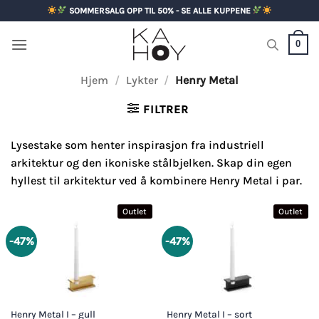
Skip
SOMMERSALG OPP TIL 50% - SE ALLE KUPPENE
to
content
0
Hjem
/
Lykter
/
Henry Metal
FILTRER
Lysestake som henter inspirasjon fra industriell
arkitektur og den ikoniske stålbjelken. Skap din egen
hyllest til arkitektur ved å kombinere Henry Metal i par.
Outlet
Outlet
-47%
-47%
Henry Metal I – gull
Henry Metal I – sort