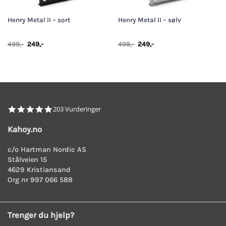
Henry Metal II – sort
Henry Metal II – sølv
Opprinnelig
Nåværende
Opprinnelig
Nåværende
499
,-
249
,-
499
,-
249
,-
pris
pris
pris
pris
var:
er:
var:
er:
499,-.
249,-.
499,-.
249,-.
4.8
203 Vurderinger
star
rating
Kahoy.no
c/o Hartman Nordic AS
Stålveien 15
4629 Kristiansand
Org nr 997 066 588
Trenger du hjelp?