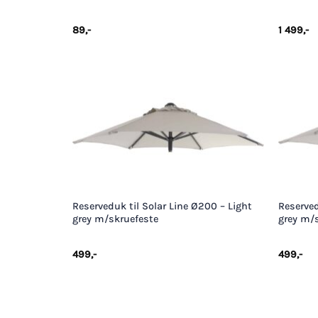
89
,-
1 499
,-
+
+
Reserveduk til Solar Line Ø200 – Light
Reserved
grey m/skruefeste
grey m/
499
,-
499
,-