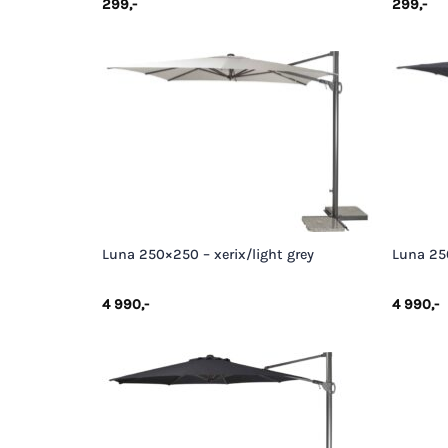
299
,-
299
,-
+
+
Luna 250×250 – xerix/light grey
Luna 250
4 990
,-
4 990
,-