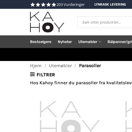
Skip
4.8
203 Vurderinger
LYNRASK LEVERING
star
to
rating
content
Products
search
Bestselgere
Nyheter
Utemøbler
Bålpanner/gri
Hjem
/
Utemøbler
/
Parasoller
FILTRER
Hos Kahoy finner du parasoller fra kvalitetsle