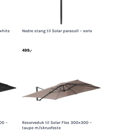
+
 white
Nedre stang til Solar parasoll – xerix
499
,-
+
00 –
Reserveduk til Solar Flex 300×300 –
taupe m/skruefeste