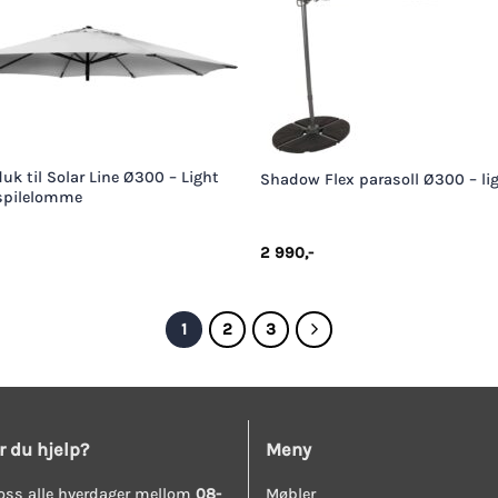
+
uk til Solar Line Ø300 – Light
Shadow Flex parasoll Ø300 – lig
spilelomme
2 990
,-
1
2
3
r du hjelp?
Meny
oss alle hverdager mellom
08-
Møbler