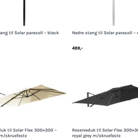
+
ang til Solar parasoll – black
Nedre stang til Solar parasoll –
499
,-
+
uk til Solar Flex 300×300 –
Reserveduk til Solar Flex 300×3
 m/skruefeste
royal grey m/skruefeste