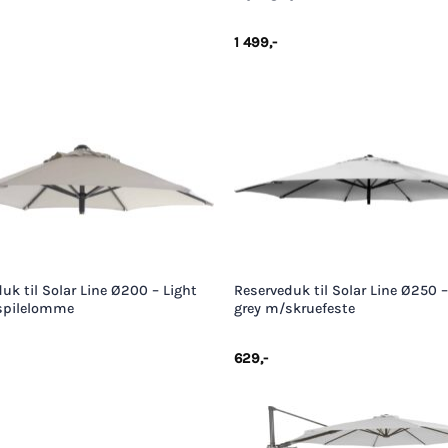
1 499
,-
+
uk til Solar Line Ø200 – Light
Reserveduk til Solar Line Ø250 –
spilelomme
grey m/skruefeste
629
,-