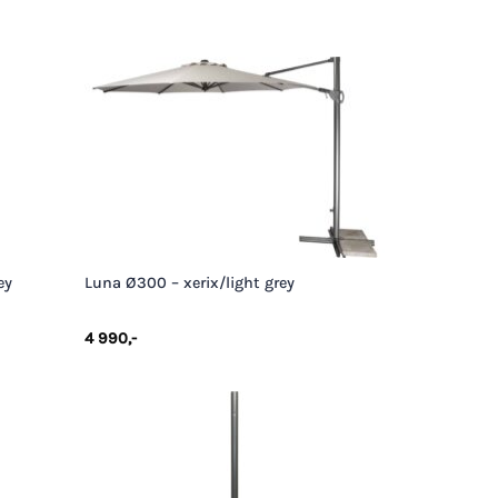
+
ey
Luna Ø300 – xerix/light grey
4 990
,-