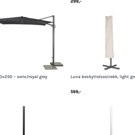
299
,-
+
×250 – xerix/royal grey
Luna beskyttelsestrekk, light gr
599
,-