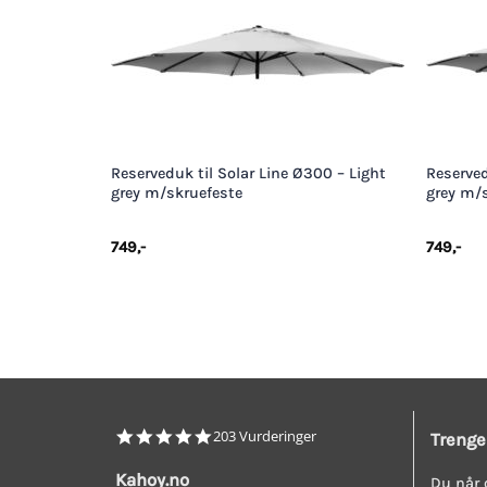
+
+
Reserveduk til Solar Line Ø300 – Light
Reserved
grey m/skruefeste
grey m/
749
,-
749
,-
4.8
203 Vurderinger
Trenge
star
rating
Kahoy.no
Du når 