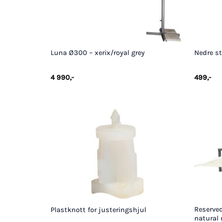
+
+
Luna Ø300 – xerix/royal grey
Nedre st
4 990
,-
499
,-
+
+
Reserved
Plastknott for justeringshjul
natural