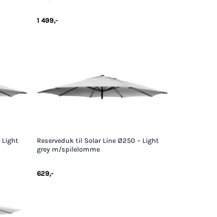
1 499
,-
+
 Light
Reserveduk til Solar Line Ø250 – Light
grey m/spilelomme
629
,-