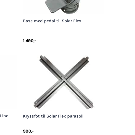
+
Base med pedal til Solar Flex
1 490
,-
+
 Line
Kryssfot til Solar Flex parasoll
990
,-