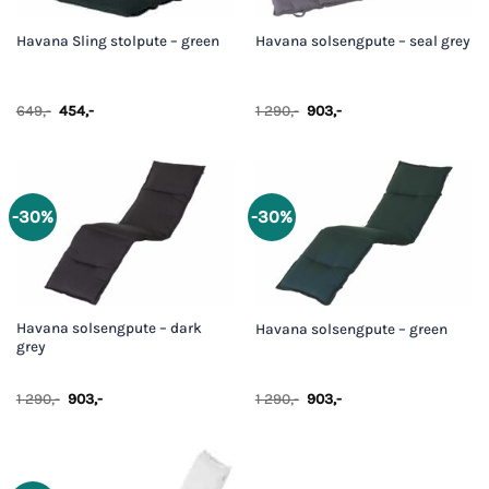
Havana Sling stolpute – green
Havana solsengpute – seal grey
Opprinnelig
Nåværende
Opprinnelig
Nåværende
649
,-
454
,-
1 290
,-
903
,-
pris
pris
pris
pris
var:
er:
var:
er:
649,-.
454,-.
1
903,-.
290,-.
-30%
-30%
Havana solsengpute – dark
Havana solsengpute – green
grey
Opprinnelig
Nåværende
Opprinnelig
Nåværende
1 290
,-
903
,-
1 290
,-
903
,-
pris
pris
pris
pris
var:
er:
var:
er:
1
903,-.
1
903,-.
290,-.
290,-.