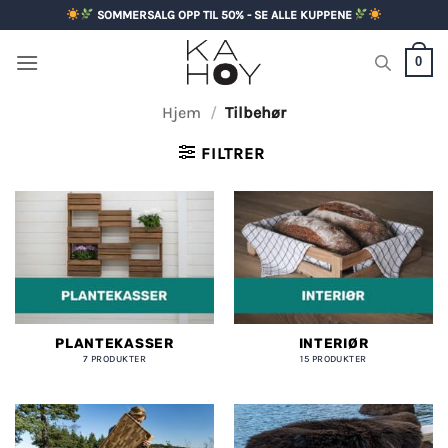
Skip
SOMMERSALG OPP TIL 50% - SE ALLE KUPPENE
to
content
0
Hjem
/
Tilbehør
FILTRER
PLANTEKASSER
INTERIØR
7 PRODUKTER
15 PRODUKTER