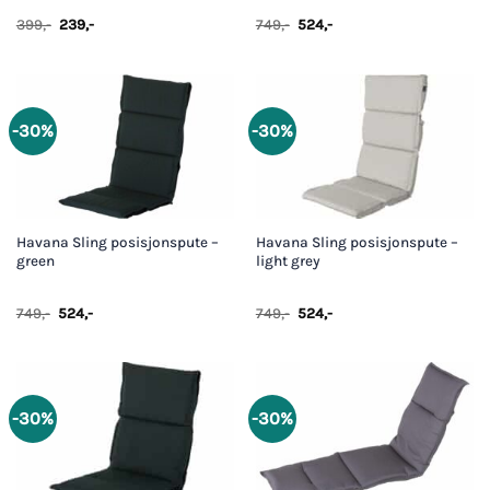
Opprinnelig
Nåværende
Opprinnelig
Nåværende
399
,-
239
,-
749
,-
524
,-
pris
pris
pris
pris
var:
er:
var:
er:
399,-.
239,-.
749,-.
524,-.
-30%
-30%
Havana Sling posisjonspute –
Havana Sling posisjonspute –
green
light grey
Opprinnelig
Nåværende
Opprinnelig
Nåværende
749
,-
524
,-
749
,-
524
,-
pris
pris
pris
pris
var:
er:
var:
er:
749,-.
524,-.
749,-.
524,-.
-30%
-30%