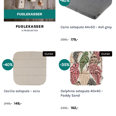
-40%
FUGLEKASSER
Cairo setepute 44×50 – Ash grey
4 PRODUKTER
Opprinnelig
Nåværende
299
,-
179
,-
pris
pris
var:
er:
299,-.
179,-.
Outlet
Outlet
-40%
-35%
Delphine setepute 40×40 –
Cecilia setepute – ecru
Paddy Sand
Opprinnelig
Nåværende
249
,-
149
,-
pris
pris
Opprinnelig
Nåværende
249
,-
162
,-
var:
er:
pris
pris
249,-.
149,-.
var:
er: