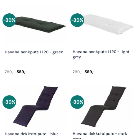
249,-.
162,-.
-30%
-30%
Havana benkpute L120 – light
Havana benkpute L120 – green
grey
Opprinnelig
Nåværende
Opprinnelig
Nåværende
799
,-
559
,-
799
,-
559
,-
pris
pris
pris
pris
var:
er:
var:
er:
799,-.
559,-.
799,-.
559,-.
-30%
-30%
Havana dekkstolpute – dark
Havana dekkstolpute – blue
grey