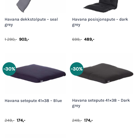
Havana dekkstolpute – seal
Havana posisjonspute – dark
grey
grey
Opprinnelig
Nåværende
Opprinnelig
Nåværende
1 290
,-
903
,-
699
,-
489
,-
pris
pris
pris
pris
var:
er:
var:
er:
1
903,-.
699,-.
489,-.
290,-.
-30%
-30%
Havana setepute 41×38 – Dark
Havana setepute 41×38 – Blue
grey
Opprinnelig
Nåværende
Opprinnelig
Nåværende
249
,-
174
,-
249
,-
174
,-
pris
pris
pris
pris
var:
er:
var:
er:
249,-.
174,-.
249,-.
174,-.