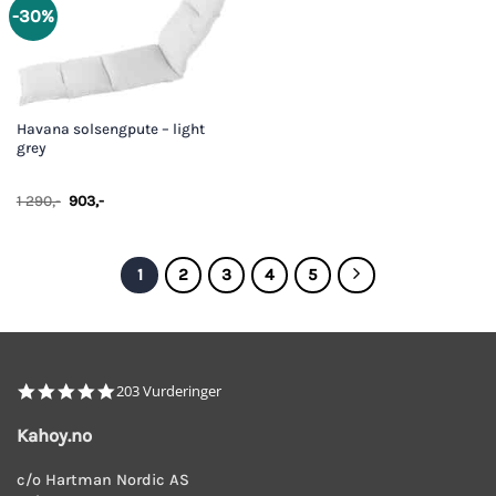
-30%
Havana solsengpute – light
grey
Opprinnelig
Nåværende
1 290
,-
903
,-
pris
pris
var:
er:
1
903,-.
290,-.
1
2
3
4
5
4.8
203 Vurderinger
star
rating
Kahoy.no
c/o Hartman Nordic AS