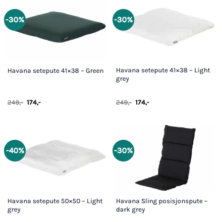
-30%
-30%
Havana setepute 41×38 – Light
Havana setepute 41×38 – Green
grey
Opprinnelig
Nåværende
Opprinnelig
Nåværende
249
,-
174
,-
249
,-
174
,-
pris
pris
pris
pris
var:
er:
var:
er:
249,-.
174,-.
249,-.
174,-.
-40%
-30%
Havana setepute 50×50 – Light
Havana Sling posisjonspute –
grey
dark grey