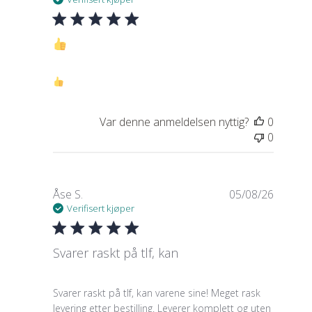
read more about review content
Var denne anmeldelsen nyttig?
0
0
Åse S.
05/08/26
Verifisert kjøper
Svarer raskt på tlf, kan
read more about review content Svarer raskt på t
Svarer raskt på tlf, kan varene sine! Meget rask
levering etter bestilling. Leverer komplett og uten