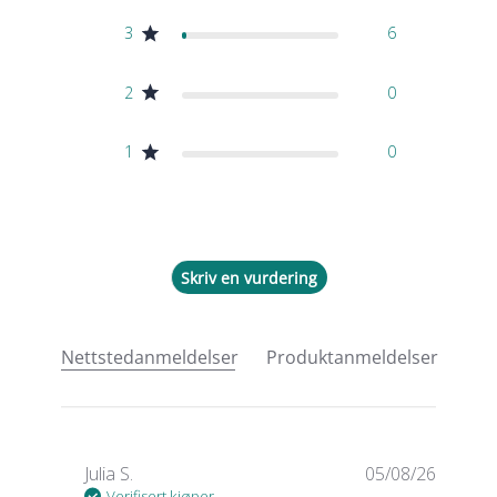
3
6
2
0
1
0
Skriv en vurdering
Nettstedanmeldelser
Produktanmeldelser
Julia S.
05/08/26
Verifisert kjøper