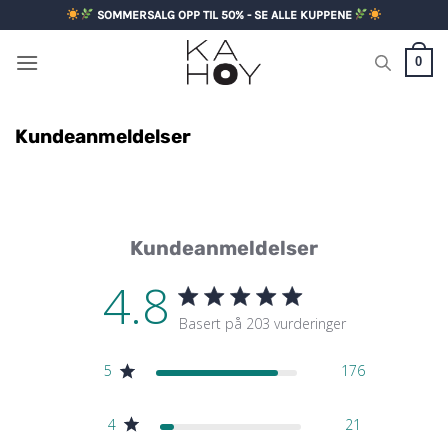
Skip
SOMMERSALG OPP TIL 50% - SE ALLE KUPPENE
to
content
0
Kundeanmeldelser
Kundeanmeldelser
4.8
4.8 stjerners vurdering
Basert på 203 vurderinger
4.8 out of 5 stars Basert
5
176
4
21