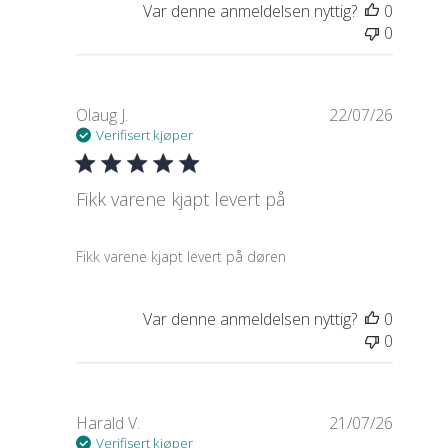
Var denne anmeldelsen nyttig?
0
0
Olaug J.
22/07/26
Verifisert kjøper
Fikk varene kjapt levert på
read more about review content
Fikk varene kjapt levert på døren
Var denne anmeldelsen nyttig?
0
0
Harald V.
21/07/26
Verifisert kjøper