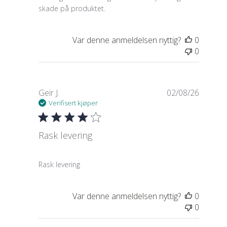
skade på produktet.
Var denne anmeldelsen nyttig?
0
0
Geir J.
02/08/26
Verifisert kjøper
Rask levering
read more about review content
Rask levering
Var denne anmeldelsen nyttig?
0
0