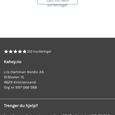
Last inn flere
vurderinger
4.8
203 Vurderinger
star
rating
Kahoy.no
c/o Hartman Nordic AS
Stålveien 15
4629 Kristiansand
Org nr 997 066 588
Trenger du hjelp?