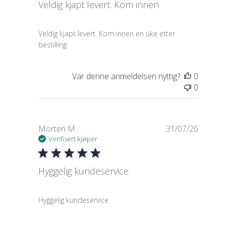
Veldig kjapt levert. Kom innen
read more about review content Veldig kjapt leve
Veldig kjapt levert. Kom innen en uke etter
bestilling.
Var denne anmeldelsen nyttig?
0
0
Morten M.
31/07/26
Verifisert kjøper
Hyggelig kundeservice
read more about review content
Hyggelig kundeservice