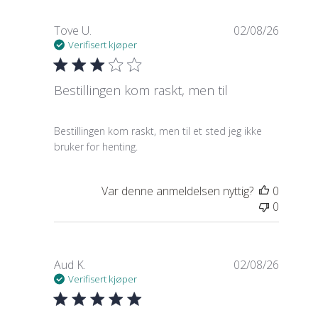
Tove U.
02/08/26
Verifisert kjøper
Bestillingen kom raskt, men til
read more about review content Bestillingen kom 
Bestillingen kom raskt, men til et sted jeg ikke
bruker for henting.
Var denne anmeldelsen nyttig?
0
0
Aud K.
02/08/26
Verifisert kjøper