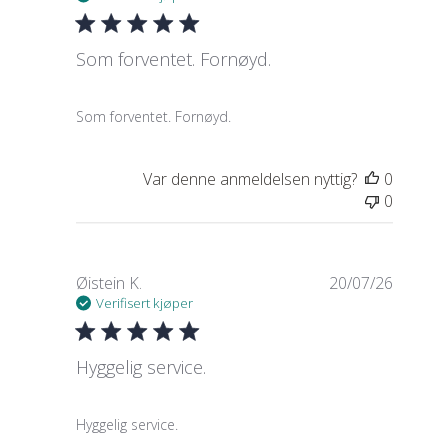
Som forventet. Fornøyd.
read more about review content
Som forventet. Fornøyd.
Var denne anmeldelsen nyttig?
0
0
Øistein K.
20/07/26
Verifisert kjøper
Hyggelig service.
read more about review content
Hyggelig service.