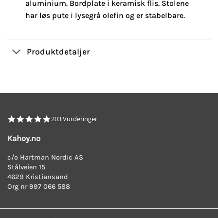
aluminium. Bordplate i keramisk flis. Stolene
har løs pute i lysegrå olefin og er stabelbare.
Produktdetaljer
4.8
203 Vurderinger
star
rating
Kahoy.no
c/o Hartman Nordic AS
Stålveien 15
4629 Kristiansand
Org nr 997 066 588