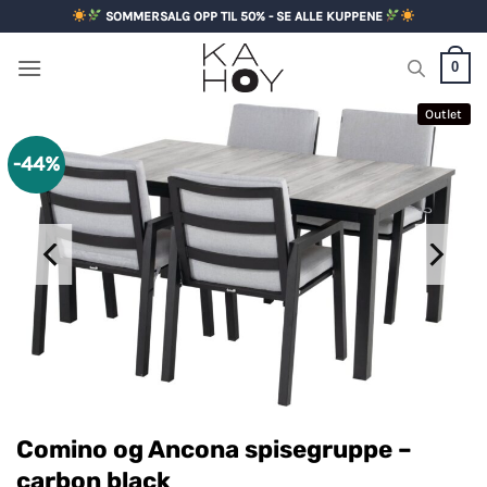
Skip
SOMMERSALG OPP TIL 50% - SE ALLE KUPPENE
to
content
0
Outlet
-44%
Comino og Ancona spisegruppe –
carbon black