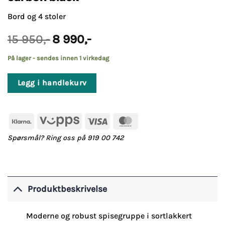
Bord og 4 stoler
Opprinnelig
Nåværende
15 950
,-
8 990
,-
pris
pris
var:
er:
På lager - sendes innen 1 virkedag
15
8
950,-.
990,-.
Legg i handlekurv
Klarna
Vipps
Visa
MasterCard
Spørsmål? Ring oss på 919 00 742
Produktbeskrivelse
Moderne og robust spisegruppe i sortlakkert