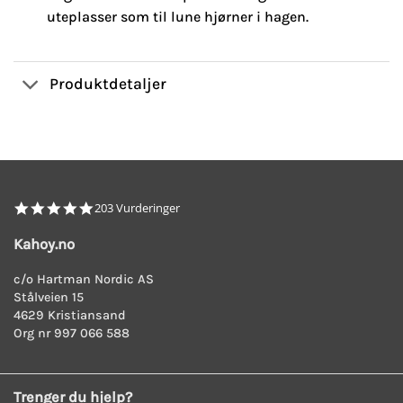
uteplasser som til lune hjørner i hagen.
Produktdetaljer
4.8
203 Vurderinger
star
rating
Kahoy.no
c/o Hartman Nordic AS
Stålveien 15
4629 Kristiansand
Org nr 997 066 588
Trenger du hjelp?