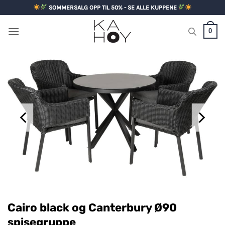
Skip
SOMMERSALG OPP TIL 50% - SE ALLE KUPPENE
to
content
0
Cairo black og Canterbury Ø90
spisegruppe