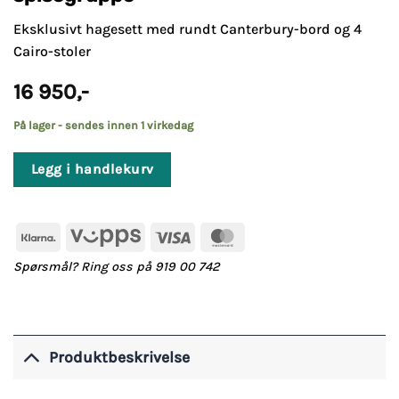
Eksklusivt hagesett med rundt Canterbury-bord og 4
Cairo-stoler
16 950
,-
På lager - sendes innen 1 virkedag
Legg i handlekurv
Klarna
Vipps
Visa
MasterCard
Spørsmål? Ring oss på 919 00 742
Produktbeskrivelse