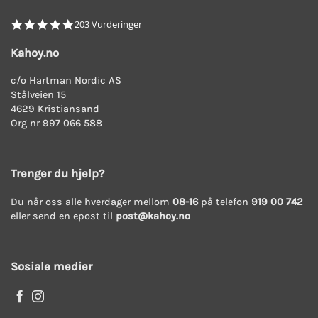
4.8
203 Vurderinger
star
rating
Kahoy.no
c/o Hartman Nordic AS
Stålveien 15
4629 Kristiansand
Org nr 997 066 588
Trenger du hjelp?
Du når oss alle hverdager mellom
08-16
på telefon
919 00 742
eller send en epost til
post@kahoy.no
Sosiale medier