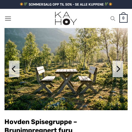
Skip
SOMMERSALG OPP TIL 50% - SE ALLE KUPPENE
to
content
0
Hovden Spisegruppe –
Brunimpregnert furu