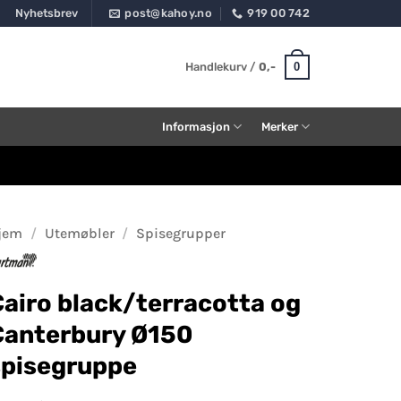
Nyhetsbrev
post@kahoy.no
919 00 742
0
Handlekurv /
0
,-
Informasjon
Merker
jem
/
Utemøbler
/
Spisegrupper
airo black/terracotta og
Canterbury Ø150
spisegruppe