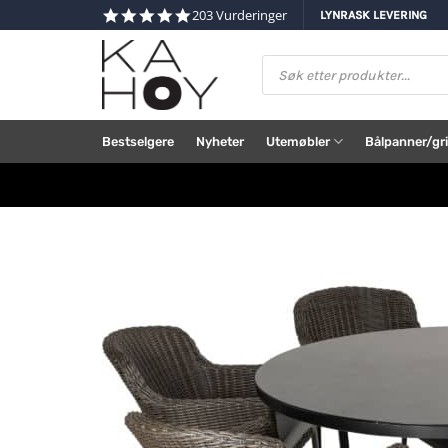
Skip
4.8
203 Vurderinger
LYNRASK LEVERING
star
to
rating
content
Products
search
Bestselgere
Nyheter
Utemøbler
Bålpanner/gri