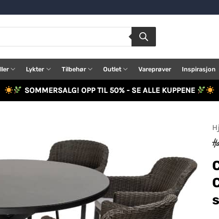
ller
Lykter
Tilbehør
Outlet
Vareprøver
Inspirasjon
SOMMERSALG! OPP TIL 50% - SE ALLE KUPPENE
H
C