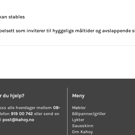
kan stables
sett som inviterer til hyggelige måltider og avslappende stu
r du hjelp?
Meny
oss alle hverdager mellom
08-
Møbler
lefon
919 00 742
eller send en
Bålpanner/griller
il
post@kahoy.no
Lykter
Saueskinn
Om Kahoy