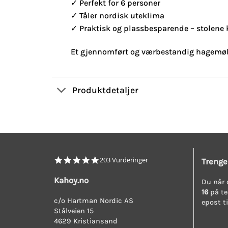
✓ Perfekt for 6 personer
✓ Tåler nordisk uteklima
✓ Praktisk og plassbesparende – stolene 
Et gjennomført og værbestandig hagemøbel
Produktdetaljer
4.8
203 Vurderinger
Trenge
star
rating
Kahoy.no
Du når 
16
på te
c/o Hartman Nordic AS
epost t
Stålveien 15
4629 Kristiansand