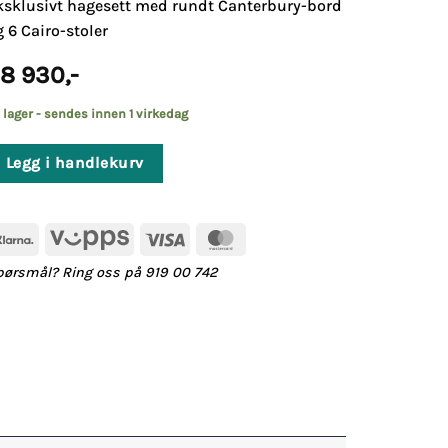
ksklusivt hagesett med rundt Canterbury-bord
g 6 Cairo-stoler
8 930
,-
 lager - sendes innen 1 virkedag
Legg i handlekurv
Klarna
Vipps
Visa
MasterCard
pørsmål? Ring oss på 919 00 742