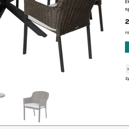
E
o
2
På
S