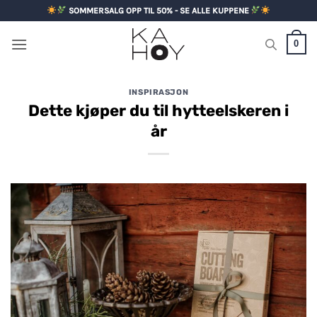
Skip
SOMMERSALG OPP TIL 50% - SE ALLE KUPPENE
to
content
0
INSPIRASJON
Dette kjøper du til hytteelskeren i
år