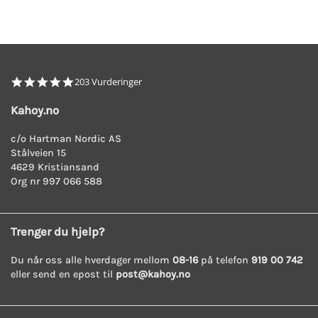
4.8
203 Vurderinger
star
rating
Kahoy.no
c/o Hartman Nordic AS
Stålveien 15
4629 Kristiansand
Org nr 997 066 588
Trenger du hjelp?
Du når oss alle hverdager mellom
08-16
på telefon
919 00 742
eller send en epost til
post@kahoy.no