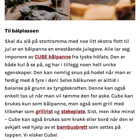
Til bålplassen
Skal du slå på stortromma med noe litt ekstra flott til
jul er en bålpanne en enestående julegave. Alle lar seg
imponere av
CUBE bålpanne
fra tyske höfats. Den er
både kul å se på, og har i tillegg noen helt unike
egenskaper. Den kan nemlig snus på hodet når man er
ferdig med å fyre i den! Selve bålkurven er alltid i
balanse på grunn av tyngdekraften. Denne kan også
enkelt tas ut når man vil tømme den for aske. Cube kan
brukes kun som bålpanne, men også som grill med
tilbehør som
grillrist
og
stekeplate
. Sist, men ikke minst
– Cube kan også brukes som krakk eller bord når den er
avkjølt ved hjelp av et
bambusbrett
som settes på
toppen. Vi elsker Cube!