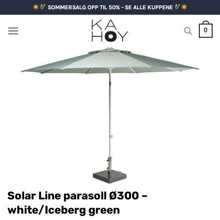
Skip
SOMMERSALG OPP TIL 50% - SE ALLE KUPPENE
to
content
0
Solar Line parasoll Ø300 –
white/Iceberg green