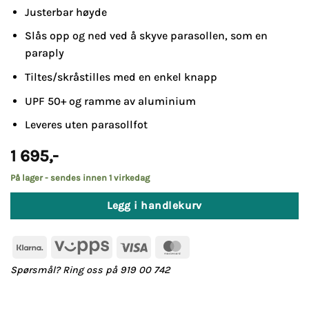
Justerbar høyde
Slås opp og ned ved å skyve parasollen, som en
paraply
Tiltes/skråstilles med en enkel knapp
UPF 50+ og ramme av aluminium
Leveres uten parasollfot
1 695
,-
På lager - sendes innen 1 virkedag
Legg i handlekurv
Klarna
Vipps
Visa
MasterCard
Spørsmål? Ring oss på 919 00 742