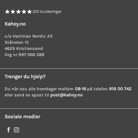
4.8
203 Vurderinger
star
rating
Kahoy.no
c/o Hartman Nordic AS
Stålveien 15
4629 Kristiansand
Org nr 997 066 588
Trenger du hjelp?
Du når oss alle hverdager mellom
08-16
på telefon
919 00 742
eller send en epost til
post@kahoy.no
Sosiale medier