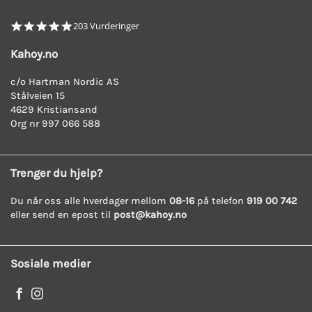
4.8
203 Vurderinger
star
rating
Kahoy.no
c/o Hartman Nordic AS
Stålveien 15
4629 Kristiansand
Org nr 997 066 588
Trenger du hjelp?
Du når oss alle hverdager mellom
08-16
på telefon
919 00 742
eller send en epost til
post@kahoy.no
Sosiale medier