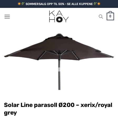
Skip
SOMMERSALG OPP TIL 50% - SE ALLE KUPPENE
to
content
0
Solar Line parasoll Ø200 – xerix/royal
grey