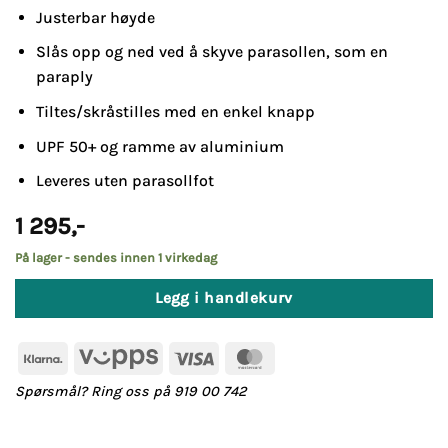
Justerbar høyde
Slås opp og ned ved å skyve parasollen, som en
paraply
Tiltes/skråstilles med en enkel knapp
UPF 50+ og ramme av aluminium
Leveres uten parasollfot
1 295
,-
På lager - sendes innen 1 virkedag
Legg i handlekurv
Klarna
Vipps
Visa
MasterCard
Spørsmål? Ring oss på 919 00 742