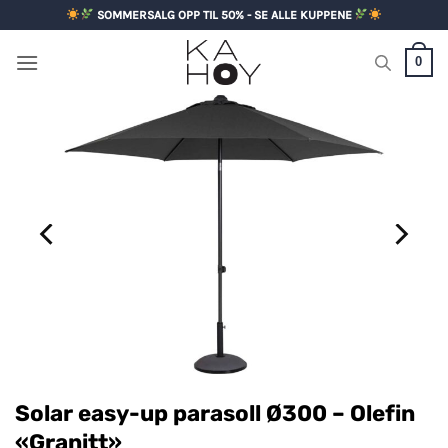
Skip
SOMMERSALG OPP TIL 50% - SE ALLE KUPPENE
to
content
0
Solar easy-up parasoll Ø300 – Olefin
«Granitt»