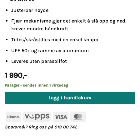
Justerbar høyde
Fjær-mekanisme gjør det enkelt å slå opp og ned,
krever mindre håndkraft
Tiltes/skråstilles med en enkel knapp
UPF 50+ og ramme av aluminium
Leveres uten parasollfot
1 990
,-
På lager - sendes innen 1 virkedag
Legg i handlekurv
Klarna
Vipps
Visa
MasterCard
Spørsmål? Ring oss på 919 00 742