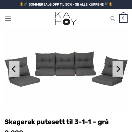
Skip
SOMMERSALG OPP TIL 50% - SE ALLE KUPPENE
to
content
0
Skagerak putesett til 3-1-1 – grå