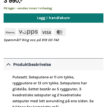
3 990
,-
På lager - sendes innen 1 virkedag
Legg i handlekurv
Klarna
Vipps
Visa
MasterCard
Spørsmål? Ring oss på 919 00 742
Produktbeskrivelse
Putesett. Seteputene er 11 cm tykke,
ryggputene er 13 cm tykke. Seteputene har
glidelås. Settet består av 5 ryggputer, 3
kvadratiske seteputer og 2 kvadratiske
seteputer med lett avrunding på ene siden. Se
bildene for komplette mål.