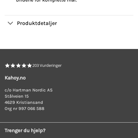
Produktdetaljer
4.8
203 Vurderinger
star
rating
Kahoy.no
c/o Hartman Nordic AS
Stålveien 15
4629 Kristiansand
Org nr 997 066 588
Trenger du hjelp?