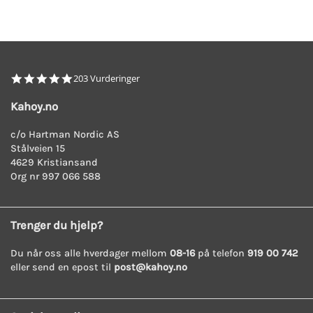
4.8
203 Vurderinger
star
rating
Kahoy.no
c/o Hartman Nordic AS
Stålveien 15
4629 Kristiansand
Org nr 997 066 588
Trenger du hjelp?
Du når oss alle hverdager mellom
08-16
på telefon
919 00 742
eller send en epost til
post@kahoy.no