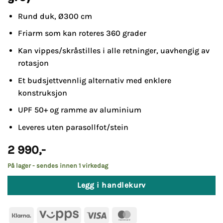
Rund duk, Ø300 cm
Friarm som kan roteres 360 grader
Kan vippes/skråstilles i alle retninger, uavhengig av
rotasjon
Et budsjettvennlig alternativ med enklere
konstruksjon
UPF 50+ og ramme av aluminium
Leveres uten parasollfot/stein
2 990
,-
På lager - sendes innen 1 virkedag
Legg i handlekurv
Klarna
Vipps
Visa
MasterCard