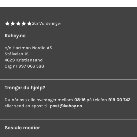
4.8
203 Vurderinger
star
rating
Kahoy.no
c/o Hartman Nordic AS
Stålveien 15
4629 Kristiansand
Org nr 997 066 588
Trenger du hjelp?
Du når oss alle hverdager mellom
08-16
på telefon
919 00 742
eller send en epost til
post@kahoy.no
Sosiale medier