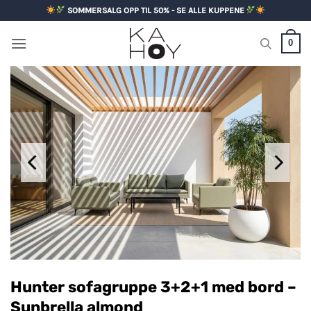
Skip
SOMMERSALG OPP TIL 50% - SE ALLE KUPPENE
to
content
0
Hunter sofagruppe 3+2+1 med bord –
Sunbrella almond