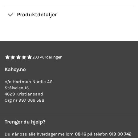
Produktdetaljer
4.8
203 Vurderinger
star
rating
Kahoy.no
c/o Hartman Nordic AS
Stålveien 15
4629 Kristiansand
Org nr 997 066 588
Trenger du hjelp?
Du når oss alle hverdager mellom
08-16
på telefon
919 00 742