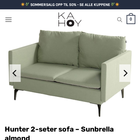
Skip
SOMMERSALG OPP TIL 50% - SE ALLE KUPPENE
to
content
0
Hunter 2-seter sofa – Sunbrella
almond