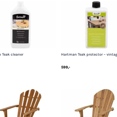
+
 Teak cleaner
Hartman Teak protector – vinta
599
,-