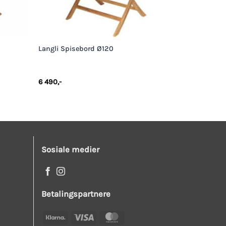
+
Langli Spisebord Ø120
6 490
,-
Sosiale medier
Betalingspartnere
Klarna
Visa
MasterCard