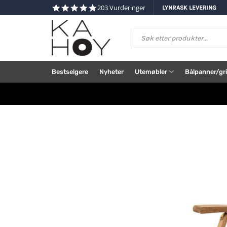
Skip
4.8
203 Vurderinger
LYNRASK LEVERING
star
to
rating
content
Products
search
Bestselgere
Nyheter
Utemøbler
Bålpanner/gri