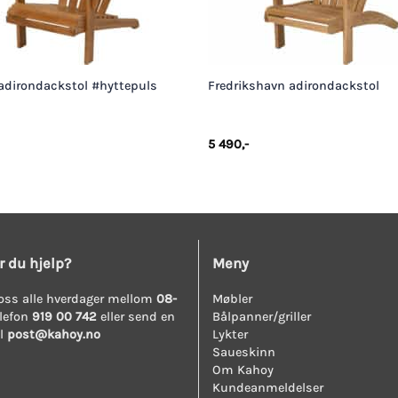
+
adirondackstol #hyttepuls
Fredrikshavn adirondackstol
5 490
,-
r du hjelp?
Meny
oss alle hverdager mellom
08-
Møbler
lefon
919 00 742
eller send en
Bålpanner/griller
il
post@kahoy.no
Lykter
Saueskinn
Om Kahoy
Kundeanmeldelser