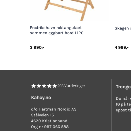
+
+
Fredrikshavn rektangulært
Skagen 
sammenleggbart bord L120
3 990
,-
4 999
,-
4.8
203 Vurderinger
Trenge
star
rating
Kahoy.no
Du når 
16
på te
c/o Hartman Nordic AS
epost t
Stålveien 15
4629 Kristiansand
Org nr 997 066 588