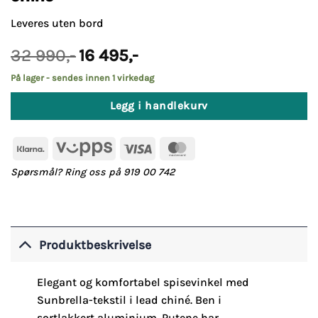
Leveres uten bord
Opprinnelig
Nåværende
32 990
,-
16 495
,-
pris
pris
var:
er:
På lager - sendes innen 1 virkedag
32
16
990,-.
495,-.
Legg i handlekurv
Klarna
Vipps
Visa
MasterCard
Spørsmål? Ring oss på 919 00 742
Produktbeskrivelse
Elegant og komfortabel spisevinkel med
Sunbrella-tekstil i lead chiné. Ben i
sortlakkert aluminium. Putene har