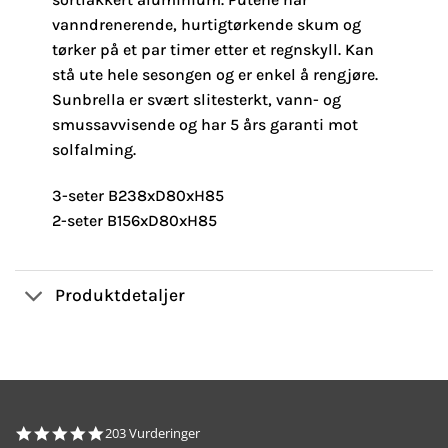
vanndrenerende, hurtigtørkende skum og
tørker på et par timer etter et regnskyll. Kan
stå ute hele sesongen og er enkel å rengjøre.
Sunbrella er svært slitesterkt, vann- og
smussavvisende og har 5 års garanti mot
solfalming.
3-seter B238xD80xH85
2-seter B156xD80xH85
Produktdetaljer
4.8
203 Vurderinger