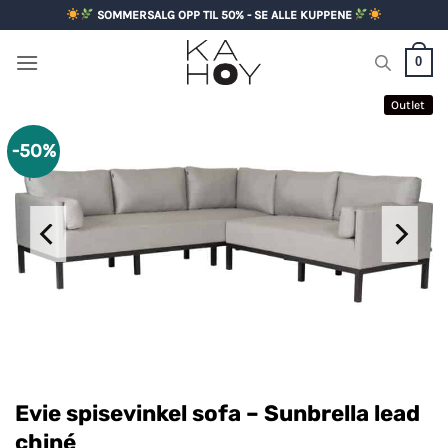
Skip
SOMMERSALG OPP TIL 50% - SE ALLE KUPPENE
to
content
0
Outlet
-50%
Evie spisevinkel sofa – Sunbrella lead
chiné