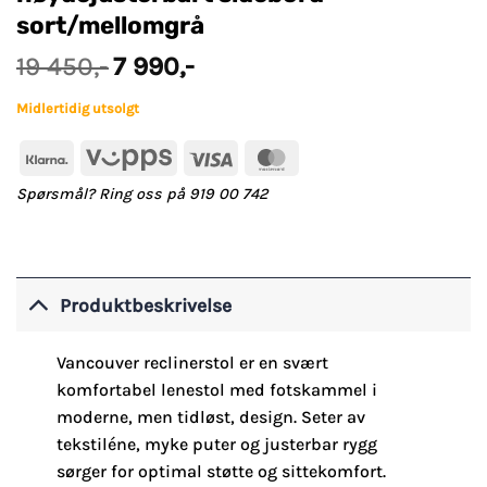
sort/mellomgrå
Opprinnelig
Nåværende
19 450
,-
7 990
,-
pris
pris
var:
er:
Midlertidig utsolgt
19
7
450,-.
990,-.
Klarna
Vipps
Visa
MasterCard
Spørsmål? Ring oss på 919 00 742
Produktbeskrivelse
Vancouver reclinerstol er en svært
komfortabel lenestol med fotskammel i
moderne, men tidløst, design. Seter av
tekstiléne, myke puter og justerbar rygg
sørger for optimal støtte og sittekomfort.