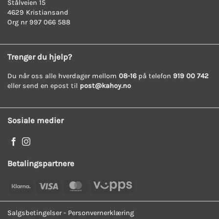
Stålveien 15
4629 Kristiansand
Org nr 997 066 588
Trenger du hjelp?
Du når oss alle hverdager mellom
08-16
på telefon
919 00 742
eller send en epost til
post@kahoy.no
Sosiale medier
Betalingspartnere
Klarna
Visa
MasterCard
Vipps
Salgsbetingelser
-
Personvernerklæring