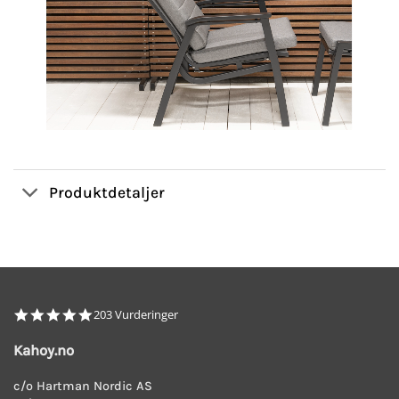
Produktdetaljer
4.8
203 Vurderinger
star
rating
Kahoy.no
c/o Hartman Nordic AS