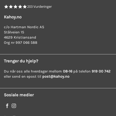
4.8
203 Vurderinger
star
rating
Kahoy.no
c/o Hartman Nordic AS
Stålveien 15
4629 Kristiansand
Org nr 997 066 588
Trenger du hjelp?
Du når oss alle hverdager mellom
08-16
på telefon
919 00 742
eller send en epost til
post@kahoy.no
Sosiale medier