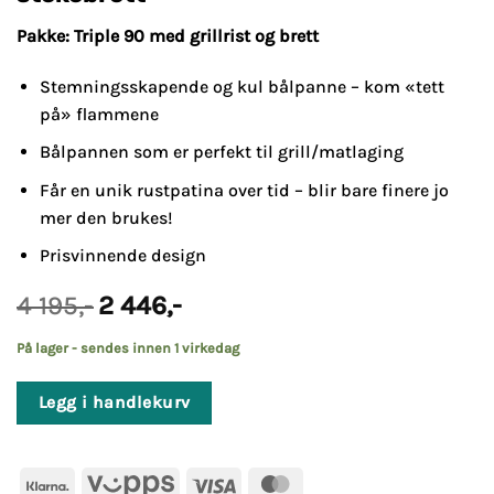
Pakke: Triple 90 med grillrist og brett
Stemningsskapende og kul bålpanne – kom «tett
på» flammene
Bålpannen som er perfekt til grill/matlaging
Får en unik rustpatina over tid – blir bare finere jo
mer den brukes!
Prisvinnende design
Opprinnelig
Nåværende
4 195
,-
2 446
,-
pris
pris
var:
er:
På lager - sendes innen 1 virkedag
4
2
195,-.
446,-.
Legg i handlekurv
Klarna
Vipps
Visa
MasterCard