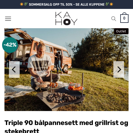
Skip
SOMMERSALG OPP TIL 50% - SE ALLE KUPPENE
to
content
0
Outlet
-42%
Triple 90 bålpannesett med grillrist og
stekebrett