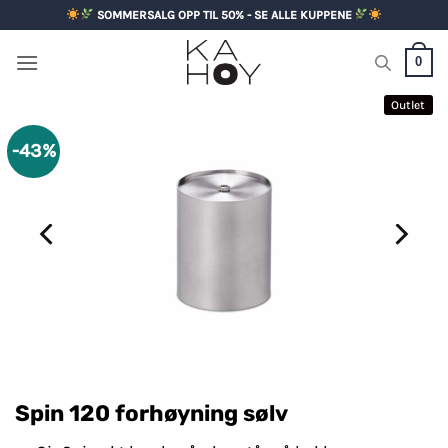
Skip
SOMMERSALG OPP TIL 50% - SE ALLE KUPPENE
to
content
0
Outlet
-43%
Spin 120 forhøyning sølv