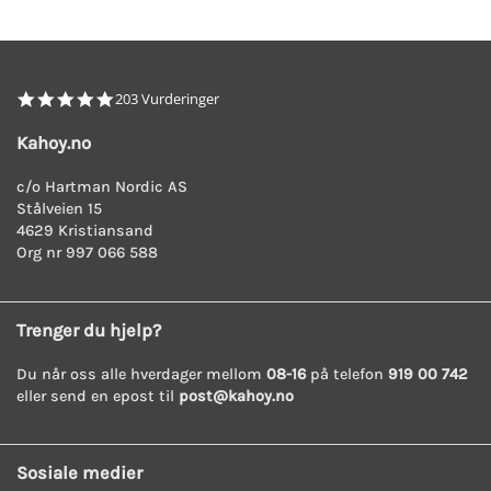
4.8
203 Vurderinger
star
rating
Kahoy.no
c/o Hartman Nordic AS
Stålveien 15
4629 Kristiansand
Org nr 997 066 588
Trenger du hjelp?
Du når oss alle hverdager mellom
08-16
på telefon
919 00 742
eller send en epost til
post@kahoy.no
Sosiale medier