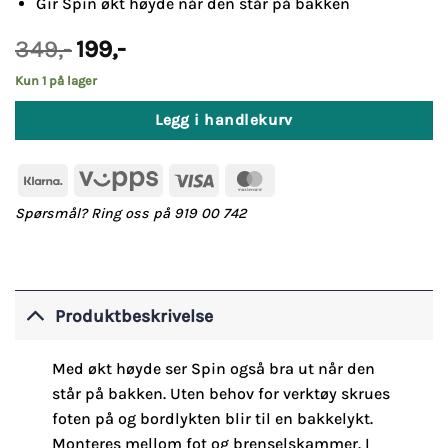
Gir Spin økt høyde når den står på bakken
Opprinnelig
Nåværende
349
,-
199
,-
pris
pris
var:
er:
Kun 1 på lager
349,-.
199,-.
Legg i handlekurv
Klarna
Vipps
Visa
MasterCard
Spørsmål? Ring oss på 919 00 742
Produktbeskrivelse
Med økt høyde ser Spin også bra ut når den
står på bakken. Uten behov for verktøy skrues
foten på og bordlykten blir til en bakkelykt.
Monteres mellom fot og brenselskammer. I