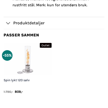
rustfritt stål. Merk: kun for utendørs bruk.
Produktdetaljer
PASSER SAMMEN
Outlet
-55%
Spin lykt 120 sølv
Opprinnelig
Nåværende
1 790
,-
809
,-
pris
pris
var:
er:
1
809,-.
790,-.