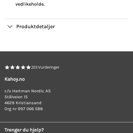
vedlikeholde.
Produktdetaljer
4.8
203 Vurderinger
star
rating
Kahoy.no
c/o Hartman Nordic AS
Stålveien 15
4629 Kristiansand
Org nr 997 066 588
Trenger du hjelp?