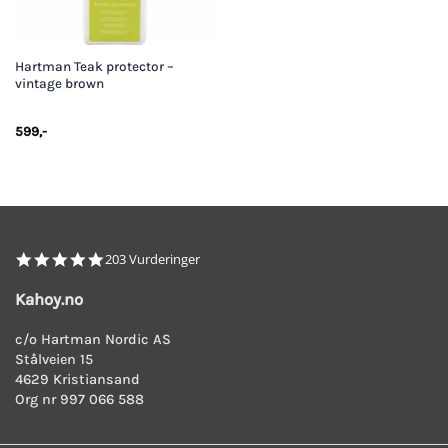
Hartman Teak protector –
vintage brown
599
,-
4.8
203 Vurderinger
star
rating
Kahoy.no
c/o Hartman Nordic AS
Stålveien 15
4629 Kristiansand
Org nr 997 066 588