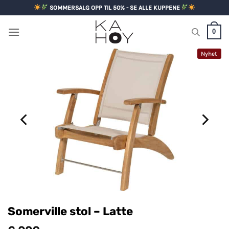
Skip
SOMMERSALG OPP TIL 50% - SE ALLE KUPPENE
to
content
0
Nyhet
Somerville stol – Latte