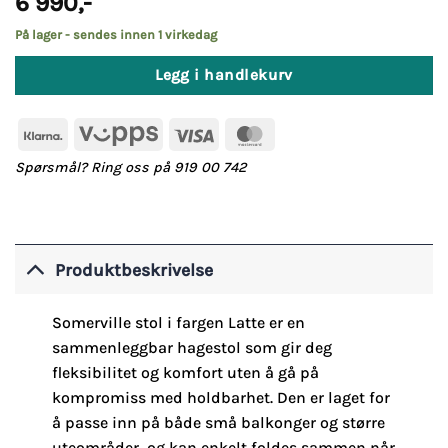
6 990
,-
På lager - sendes innen 1 virkedag
Legg i handlekurv
Klarna
Vipps
Visa
MasterCard
Spørsmål? Ring oss på 919 00 742
Produktbeskrivelse
Somerville stol i fargen Latte er en
sammenleggbar hagestol som gir deg
fleksibilitet og komfort uten å gå på
kompromiss med holdbarhet. Den er laget for
å passe inn på både små balkonger og større
uteområder, og kan enkelt foldes sammen når