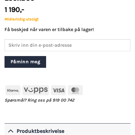
1 190
,-
Midlertidig utsolgt
Få beskjed når varen er tilbake på lager!
Påminn meg
Klarna
Vipps
Visa
MasterCard
Spørsmål? Ring oss på 919 00 742
Produktbeskrivelse