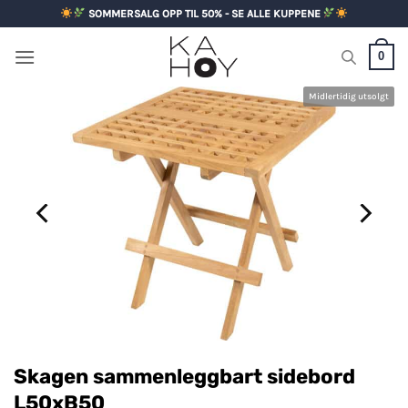
Skip
SOMMERSALG OPP TIL 50% - SE ALLE KUPPENE
to
content
0
Midlertidig utsolgt
Skagen sammenleggbart sidebord
L50xB50