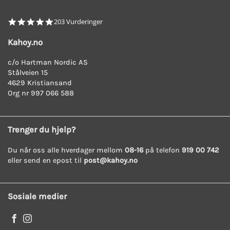
4.8
203 Vurderinger
star
rating
Kahoy.no
c/o Hartman Nordic AS
Stålveien 15
4629 Kristiansand
Org nr 997 066 588
Trenger du hjelp?
Du når oss alle hverdager mellom
08-16
på telefon
919 00 742
eller send en epost til
post@kahoy.no
Sosiale medier