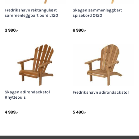
Fredrikshavn rektangulært
Skagen sammenleggbart
sammenleggbart bord L120
spisebord Ø120
3 990
,-
6 990
,-
Skagen adirondackstol
Fredrikshavn adirondackstol
#hyttepuls
4 999
,-
5 490
,-