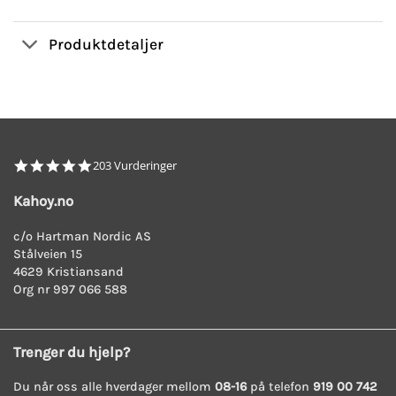
Produktdetaljer
4.8
203 Vurderinger
star
rating
Kahoy.no
c/o Hartman Nordic AS
Stålveien 15
4629 Kristiansand
Org nr 997 066 588
Trenger du hjelp?
Du når oss alle hverdager mellom
08-16
på telefon
919 00 742