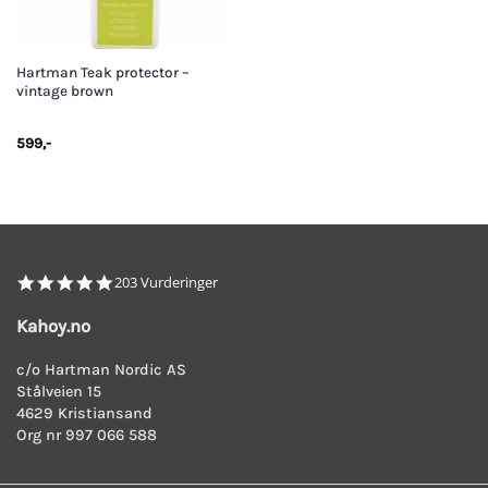
Hartman Teak protector –
vintage brown
599
,-
4.8
203 Vurderinger
star
rating
Kahoy.no
c/o Hartman Nordic AS
Stålveien 15
4629 Kristiansand
Org nr 997 066 588