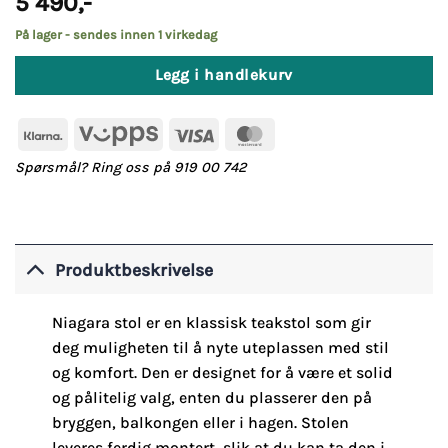
5 490
,-
På lager - sendes innen 1 virkedag
Legg i handlekurv
Klarna
Vipps
Visa
MasterCard
Spørsmål? Ring oss på 919 00 742
Produktbeskrivelse
Niagara stol er en klassisk teakstol som gir
deg muligheten til å nyte uteplassen med stil
og komfort. Den er designet for å være et solid
og pålitelig valg, enten du plasserer den på
bryggen, balkongen eller i hagen. Stolen
leveres ferdig montert, slik at du kan ta den i