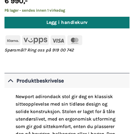
6 990
,-
På lager - sendes innen 1 virkedag
Legg i handlekurv
Klarna
Vipps
Visa
MasterCard
Spørsmål? Ring oss på 919 00 742
Produktbeskrivelse
Newport adirondack stol gir deg en klassisk
sitteopplevelse med sin tidløse design og
solide konstruksjon. Stolen er laget for å tåle
utendørslivet, med en ergonomisk utforming
som gir god sittekomfort, enten du plasserer
den på bryggen, balkongen eller i hagen. Den