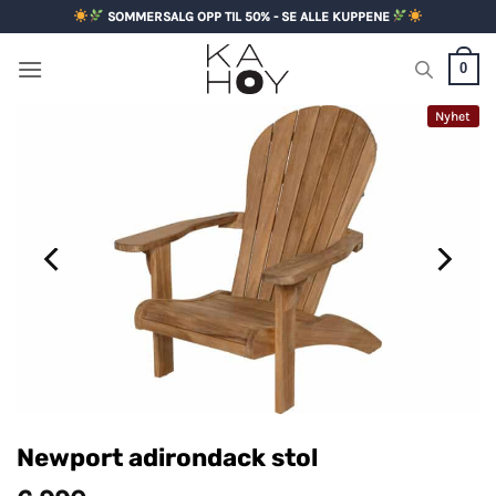
Skip
SOMMERSALG OPP TIL 50% - SE ALLE KUPPENE
to
content
0
Nyhet
Newport adirondack stol