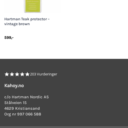
Hartman Teak protector –
vintage brown
599
,-
4.8
203 Vurderinger
star
rating
Kahoy.no
c/o Hartman Nordic AS
Stålveien 15
4629 Kristiansand
Org nr 997 066 588