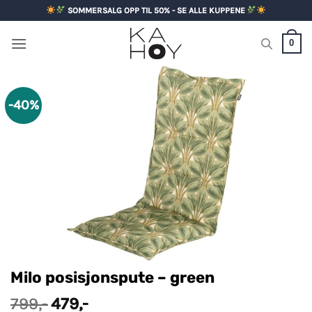
Skip
SOMMERSALG OPP TIL 50% - SE ALLE KUPPENE
to
content
0
-40%
Milo posisjonspute – green
Opprinnelig
Nåværende
799
,-
479
,-
pris
pris