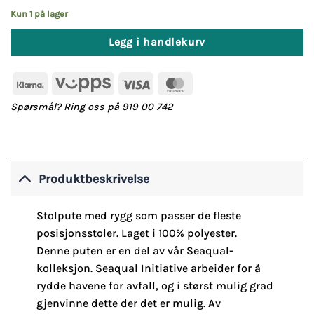
var:
er:
Kun 1 på lager
799,-.
479,-.
Legg i handlekurv
Klarna
Vipps
Visa
MasterCard
Spørsmål? Ring oss på 919 00 742
Produktbeskrivelse
Stolpute med rygg som passer de fleste
posisjonsstoler. Laget i 100% polyester.
Denne puten er en del av vår Seaqual-
kolleksjon. Seaqual Initiative arbeider for å
rydde havene for avfall, og i størst mulig grad
gjenvinne dette der det er mulig. Av