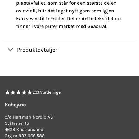
plastavfallet, som står for den største delen
av avfall, blir det laget nytt garn som igjen
kan veves til tekstiler. Det er dette tekstilet du
finner i våre puter merket med Seaqual.
Produktdetaljer
4.8
203 Vurderinger
star
rating
Kahoy.no
c/o Hartman Nordic AS
Stålveien 15
4629 Kristiansand
Org nr 997 066 588