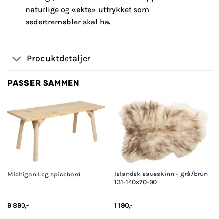
naturlige og «ekte» uttrykket som
sedertremøbler skal ha.
Produktdetaljer
PASSER SAMMEN
Islandsk saueskinn – grå/brun
Michigan Log spisebord
131-140×70-90
9 890
,-
1 190
,-