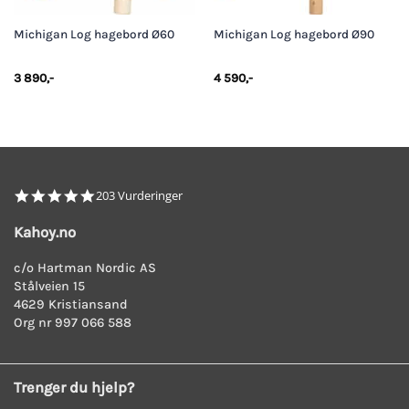
Michigan Log hagebord Ø60
Michigan Log hagebord Ø90
3 890
,-
4 590
,-
4.8
203 Vurderinger
star
rating
Kahoy.no
c/o Hartman Nordic AS
Stålveien 15
4629 Kristiansand
Org nr 997 066 588
Trenger du hjelp?