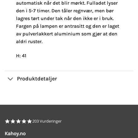
automatisk når det blir mørkt. Fulladet lyser
den i 5-7 timer. Den tåler regnvær, men bør
lagres tørt under tak når den ikke er i bruk.
Fargen på lampen er antrasitt og den er laget
av pulverlakkert aluminium som gjør at den
aldri ruster.
H: 41
Produktdetaljer
4.8
203 Vurderinger
star
rating
Kahoy.no