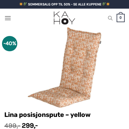
Skip
SOMMERSALG OPP TIL 50% - SE ALLE KUPPENE
to
content
0
-40%
Lina posisjonspute – yellow
Opprinnelig
Nåværende
499
,-
299
,-
pris
pris