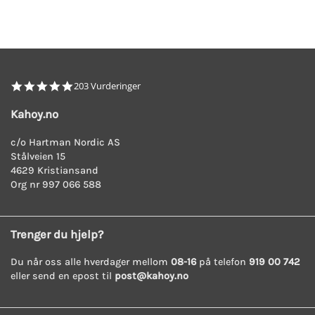
4.8
203 Vurderinger
star
rating
Kahoy.no
c/o Hartman Nordic AS
Stålveien 15
4629 Kristiansand
Org nr 997 066 588
Trenger du hjelp?
Du når oss alle hverdager mellom
08-16
på telefon
919 00 742
eller send en epost til
post@kahoy.no