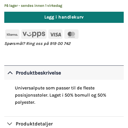
var:
er:
På lager - sendes innen 1 virkedag
499,-.
299,-.
Legg i handlekurv
Klarna
Vipps
Visa
MasterCard
Spørsmål? Ring oss på 919 00 742
Produktbeskrivelse
Universalpute som passer til de fleste
posisjonsstoler. Laget i 50% bomull og 50%
polyester.
Produktdetaljer