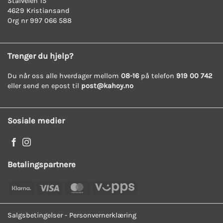
Stålveien 15
4629 Kristiansand
Org nr 997 066 588
Trenger du hjelp?
Du når oss alle hverdager mellom
08-16
på telefon
919 00 742
eller send en epost til
post@kahoy.no
Sosiale medier
Betalingspartnere
Klarna
Visa
MasterCard
Vipps
Salgsbetingelser
-
Personvernerklæring