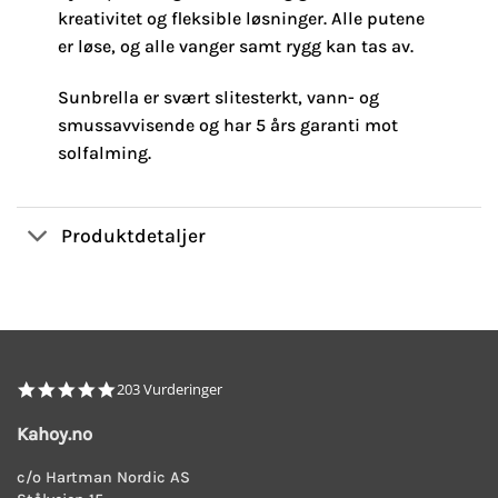
kreativitet og fleksible løsninger. Alle putene
er løse, og alle vanger samt rygg kan tas av.
Sunbrella er svært slitesterkt, vann- og
smussavvisende og har 5 års garanti mot
solfalming.
Produktdetaljer
4.8
203 Vurderinger
star
rating
Kahoy.no
c/o Hartman Nordic AS