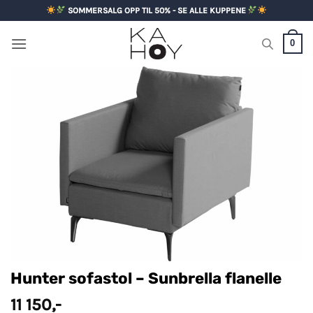
Skip
SOMMERSALG OPP TIL 50% - SE ALLE KUPPENE
to
content
0
Hunter sofastol – Sunbrella flanelle
11 150
,-