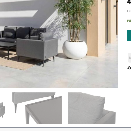
4
Ti
På
S