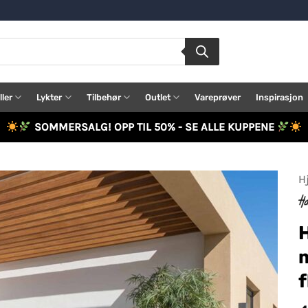
ller
Lykter
Tilbehør
Outlet
Vareprøver
Inspirasjon
SOMMERSALG! OPP TIL 50% - SE ALLE KUPPENE
H
f