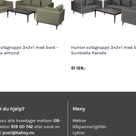
+
sofagruppe 3+2+1 med bord –
Hunter sofagruppe 3+2+1 med b
la almond
Sunbrella flanelle
51 129
,-
r du hjelp?
Meny
oss alle hverdager mellom
08-
Møbler
lefon
919 00 742
eller send en
Bålpanner/griller
il
post@kahoy.no
Lykter