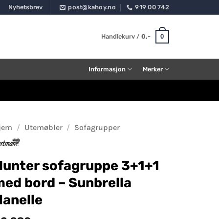
Nyhetsbrev
post@kahoy.no
919 00 742
0
Handlekurv /
0
,-
Informasjon
Merker
jem
/
Utemøbler
/
Sofagrupper
Hunter sofagruppe 3+1+1
med bord – Sunbrella
lanelle