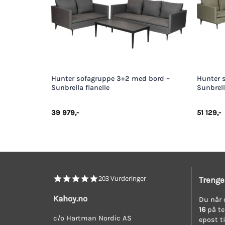
+
+
Hunter sofagruppe 3+2 med bord –
Hunter 
Sunbrella flanelle
Sunbrel
39 979
,-
51 129
,-
4.8
203 Vurderinger
Trenge
star
rating
Kahoy.no
Du når 
16
på te
c/o Hartman Nordic AS
epost t