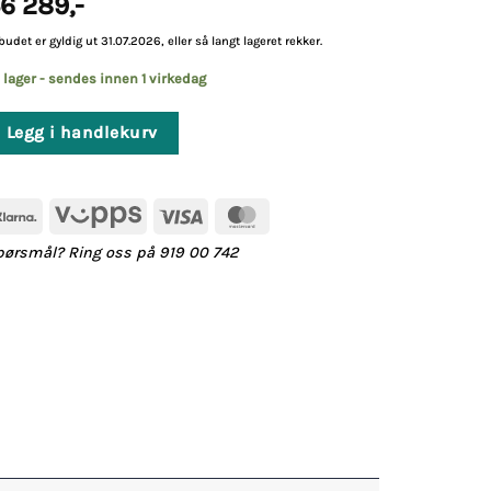
6 289
,-
lbudet er gyldig ut 31.07.2026, eller så langt lageret rekker.
 lager - sendes innen 1 virkedag
Legg i handlekurv
Klarna
Vipps
Visa
MasterCard
pørsmål? Ring oss på 919 00 742