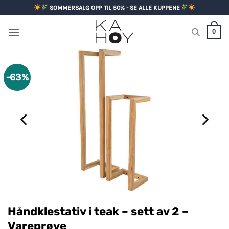
Skip
SOMMERSALG OPP TIL 50% - SE ALLE KUPPENE
to
content
0
-63%
Håndklestativ i teak – sett av 2 –
Vareprøve