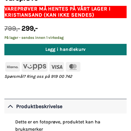
VAREPRØVER MÅ HENTES PÅ VÅRT LAGER I
KRISTIANSAND (KAN IKKE SENDES)
Opprinnelig
Nåværende
799
,-
299
,-
pris
pris
var:
er:
På lager - sendes innen 1 virkedag
799,-.
299,-.
Legg i handlekurv
Klarna
Vipps
Visa
MasterCard
Spørsmål? Ring oss på 919 00 742
Produktbeskrivelse
Dette er en fotoprøve, produktet kan ha
bruksmerker