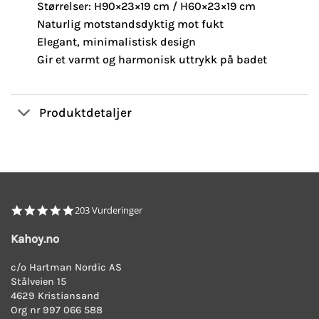
Størrelser: H90×23×19 cm / H60×23×19 cm
Naturlig motstandsdyktig mot fukt
Elegant, minimalistisk design
Gir et varmt og harmonisk uttrykk på badet
Produktdetaljer
4.8
203 Vurderinger
star
rating
Kahoy.no
c/o Hartman Nordic AS
Stålveien 15
4629 Kristiansand
Org nr 997 066 588