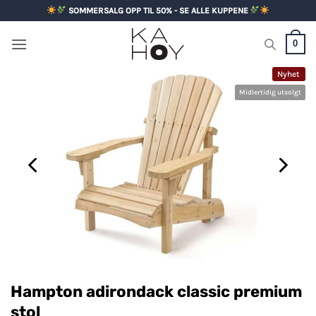
Skip
SOMMERSALG OPP TIL 50% - SE ALLE KUPPENE
to
content
0
Nyhet
Midlertidig utsolgt
Hampton adirondack classic premium
stol