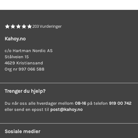
4.8
203 Vurderinger
star
rating
Kahoy.no
c/o Hartman Nordic AS
Stålveien 15
4629 Kristiansand
Org nr 997 066 588
Trenger du hjelp?
Du når oss alle hverdager mellom
08-16
på telefon
919 00 742
eller send en epost til
post@kahoy.no
Sosiale medier