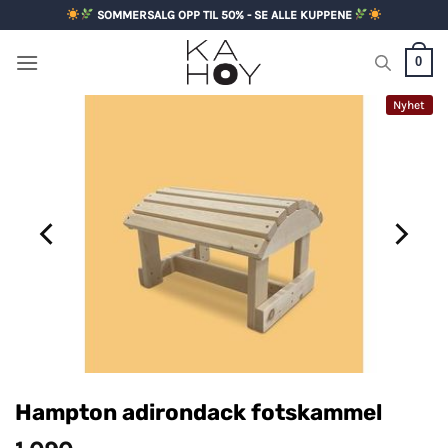
Skip
SOMMERSALG OPP TIL 50% - SE ALLE KUPPENE
to
content
0
Nyhet
Hampton adirondack fotskammel