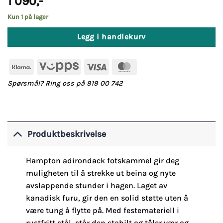
1 090
,-
Kun 1 på lager
Legg i handlekurv
Klarna
Vipps
Visa
MasterCard
Spørsmål? Ring oss på 919 00 742
Produktbeskrivelse
Hampton adirondack fotskammel gir deg
muligheten til å strekke ut beina og nyte
avslappende stunder i hagen. Laget av
kanadisk furu, gir den en solid støtte uten å
være tung å flytte på. Med festemateriell i
rustfritt stål, står den stabilt og tåler vær og