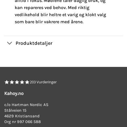
alltid i fokus. Møblene tåler daglig bruk, og
kan repareres ved behov. Med riktig
vedlikehold blir heltre et varig og klokt valg
som bare blir vakrere med årene.
Produktdetaljer
4.8
203 Vurderinger
star
rating
Kahoy.no
c/o Hartman Nordic AS
Stålveien 15
4629 Kristiansand
Org nr 997 066 588