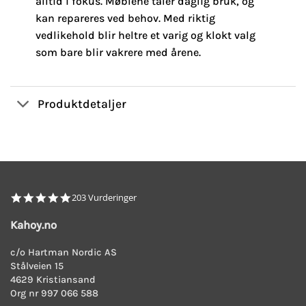
alltid i fokus. Møblene tåler daglig bruk, og
kan repareres ved behov. Med riktig
vedlikehold blir heltre et varig og klokt valg
som bare blir vakrere med årene.
Produktdetaljer
4.8
203 Vurderinger
star
rating
Kahoy.no
c/o Hartman Nordic AS
Stålveien 15
4629 Kristiansand
Org nr 997 066 588