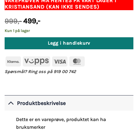
VAREPRØVER MÅ HENTES PÅ VÅRT LAGER I
KRISTIANSAND (KAN IKKE SENDES)
Opprinnelig
Nåværende
999
,-
499
,-
pris
pris
var:
er:
Kun 1 på lager
999,-.
499,-.
Legg i handlekurv
Klarna
Vipps
Visa
MasterCard
Spørsmål? Ring oss på 919 00 742
Produktbeskrivelse
Dette er en vareprøve, produktet kan ha
bruksmerker