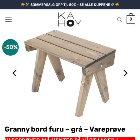
Skip
SOMMERSALG OPP TIL 50% - SE ALLE KUPPENE
to
content
0
-50%
Granny bord furu – grå – Vareprøve