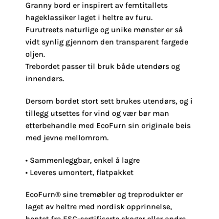
Granny bord er inspirert av femtitallets
hageklassiker laget i heltre av furu.
Furutreets naturlige og unike mønster er så
vidt synlig gjennom den transparent fargede
oljen.
Trebordet passer til bruk både utendørs og
innendørs.
Dersom bordet stort sett brukes utendørs, og i
tillegg utsettes for vind og vær bør man
etterbehandle med EcoFurn sin originale beis
med jevne mellomrom.
• Sammenleggbar, enkel å lagre
• Leveres umontert, flatpakket
EcoFurn® sine tremøbler og treprodukter er
laget av heltre med nordisk opprinnelse,
hentet fra FSC-sertifiserte skoger eller andre