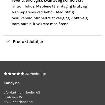
levetid. Økologisk kvalitet og komfort står
alltid i fokus. Møblene tåler daglig bruk, og
kan repareres ved behov. Med riktig
vedlikehold blir heltre et varig og klokt valg
som bare blir vakrere med årene.
Produktdetaljer
4.8
203 Vurderinger
star
rating
Kahoy.no
c/o Hartman Nordic AS
Stålveien 15
4629 Kristiansand