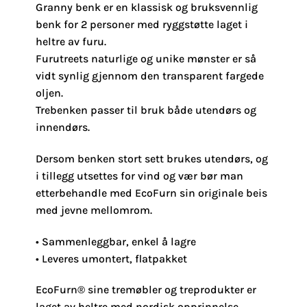
Granny benk er en klassisk og bruksvennlig
benk for 2 personer med ryggstøtte laget i
heltre av furu.
Furutreets naturlige og unike mønster er så
vidt synlig gjennom den transparent fargede
oljen.
Trebenken passer til bruk både utendørs og
innendørs.
Dersom benken stort sett brukes utendørs, og
i tillegg utsettes for vind og vær bør man
etterbehandle med EcoFurn sin originale beis
med jevne mellomrom.
• Sammenleggbar, enkel å lagre
• Leveres umontert, flatpakket
EcoFurn® sine tremøbler og treprodukter er
laget av heltre med nordisk opprinnelse,