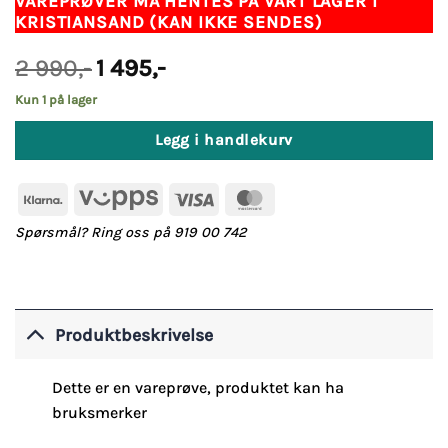
VAREPRØVER MÅ HENTES PÅ VÅRT LAGER I
KRISTIANSAND (KAN IKKE SENDES)
Opprinnelig
Nåværende
2 990
,-
1 495
,-
pris
pris
var:
er:
Kun 1 på lager
2
1
990,-.
495,-.
Legg i handlekurv
Klarna
Vipps
Visa
MasterCard
Spørsmål? Ring oss på 919 00 742
Produktbeskrivelse
Dette er en vareprøve, produktet kan ha
bruksmerker