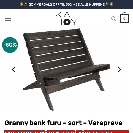
Skip
SOMMERSALG OPP TIL 50% - SE ALLE KUPPENE
to
content
0
-50%
Granny benk furu – sort – Vareprøve