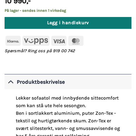
10 990
,-
På lager - sendes innen 1 virkedag
Legg i handlekurv
Klarna
Vipps
Visa
MasterCard
Spørsmål? Ring oss på 919 00 742
Produktbeskrivelse
Lekker sofaatol med innbydende sittecomfort
som kan stå ute hele sesongen.
Ben i sortlakkert aluminium, puter Zon-Tex -
tekstil og hurtigtørkende skum. Zon-Tex er
svært slitesterkt, vann- og smussavvisende og
har 5 års garanti mot solfalming.