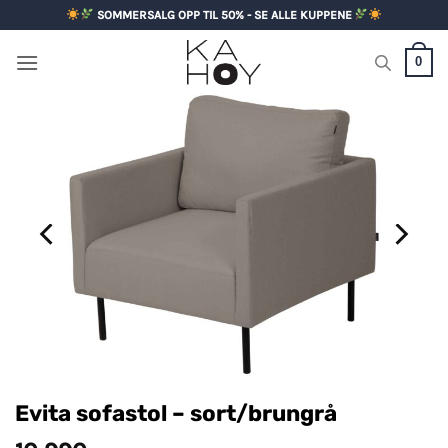
Skip
SOMMERSALG OPP TIL 50% - SE ALLE KUPPENE
to
content
0
Evita sofastol – sort/brungrå