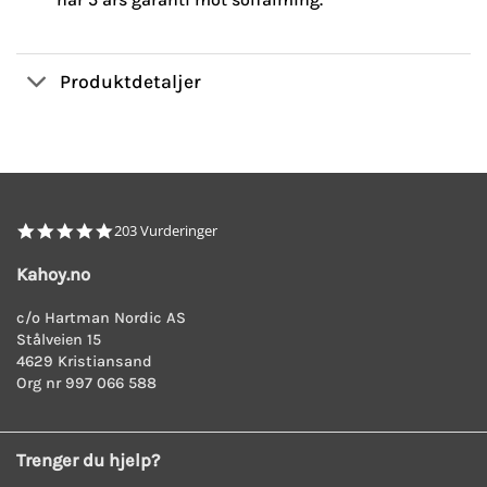
Produktdetaljer
4.8
203 Vurderinger
star
rating
Kahoy.no
c/o Hartman Nordic AS
Stålveien 15
4629 Kristiansand
Org nr 997 066 588
Trenger du hjelp?