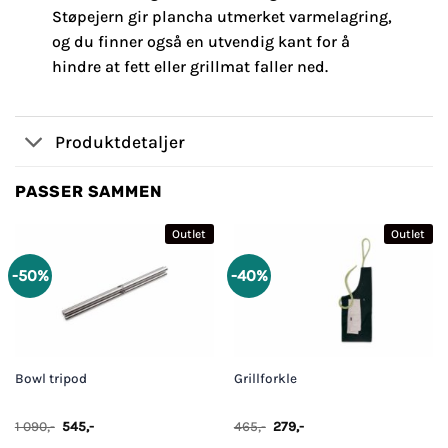
Støpejern gir plancha utmerket varmelagring,
og du finner også en utvendig kant for å
hindre at fett eller grillmat faller ned.
Produktdetaljer
PASSER SAMMEN
Outlet
Outlet
-50%
-40%
Bowl tripod
Grillforkle
Opprinnelig
Nåværende
Opprinnelig
Nåværende
1 090
,-
545
,-
465
,-
279
,-
pris
pris
pris
pris