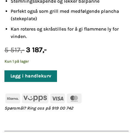
Stemningsskapende og lekker bålpanne
Perfekt også som grill med medfølgende plancha
(stekeplate)
Kan roteres og skråstilles for å gi flammene ly for
vinden.
Opprinnelig
Nåværende
5 517
,-
3 187
,-
pris
pris
var:
er:
Kun 1 på lager
5
3
517,-.
187,-.
Legg i handlekurv
Klarna
Vipps
Visa
MasterCard
Spørsmål? Ring oss på 919 00 742