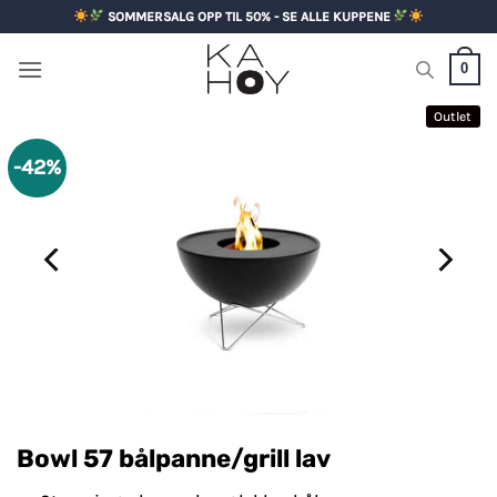
Skip
SOMMERSALG OPP TIL 50% - SE ALLE KUPPENE
to
content
0
Outlet
-42%
Bowl 57 bålpanne/grill lav