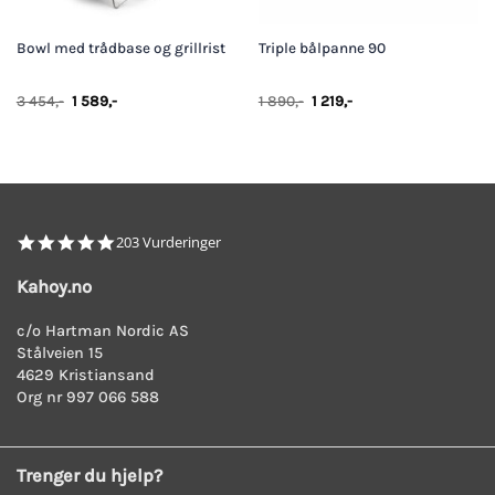
Bowl med trådbase og grillrist
Triple bålpanne 90
Opprinnelig
Nåværende
Opprinnelig
Nåværende
3 454
,-
1 589
,-
1 890
,-
1 219
,-
pris
pris
pris
pris
var:
er:
var:
er:
3
1
1
1
454,-.
589,-.
890,-.
219,-.
4.8
203 Vurderinger
star
rating
Kahoy.no
c/o Hartman Nordic AS
Stålveien 15
4629 Kristiansand
Org nr 997 066 588
Trenger du hjelp?