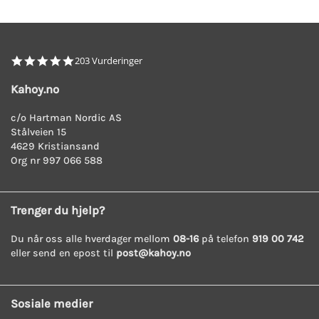
4.8
203 Vurderinger
star
rating
Kahoy.no
c/o Hartman Nordic AS
Stålveien 15
4629 Kristiansand
Org nr 997 066 588
Trenger du hjelp?
Du når oss alle hverdager mellom
08-16
på telefon
919 00 742
eller send en epost til
post@kahoy.no
Sosiale medier