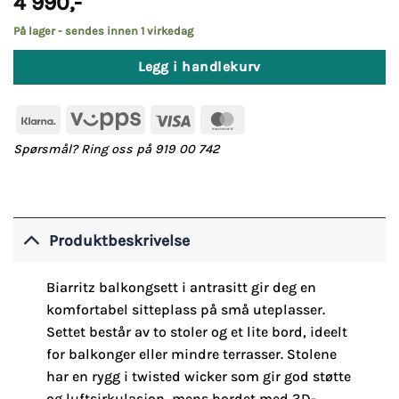
4 990
,-
På lager - sendes innen 1 virkedag
Legg i handlekurv
Klarna
Vipps
Visa
MasterCard
Spørsmål? Ring oss på 919 00 742
Produktbeskrivelse
Biarritz balkongsett i antrasitt gir deg en
komfortabel sitteplass på små uteplasser.
Settet består av to stoler og et lite bord, ideelt
for balkonger eller mindre terrasser. Stolene
har en rygg i twisted wicker som gir god støtte
og luftsirkulasjon, mens bordet med 3D-