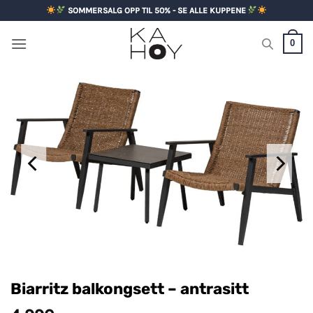
Skip
SOMMERSALG OPP TIL 50% - SE ALLE KUPPENE
to
content
0
Biarritz balkongsett – antrasitt