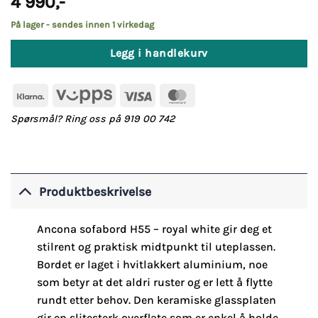
4 990
,-
På lager - sendes innen 1 virkedag
Legg i handlekurv
Klarna
Vipps
Visa
MasterCard
Spørsmål? Ring oss på 919 00 742
Produktbeskrivelse
Ancona sofabord H55 – royal white gir deg et
stilrent og praktisk midtpunkt til uteplassen.
Bordet er laget i hvitlakkert aluminium, noe
som betyr at det aldri ruster og er lett å flytte
rundt etter behov. Den keramiske glassplaten
gir en slitesterk overflate som er enkel å holde