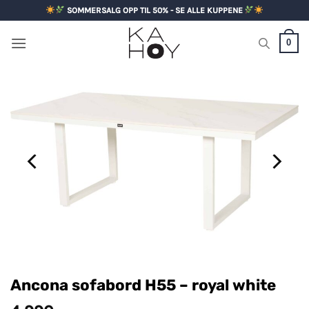
Skip
SOMMERSALG OPP TIL 50% - SE ALLE KUPPENE
to
content
0
Ancona sofabord H55 – royal white