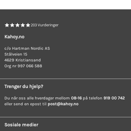
4.8
203 Vurderinger
star
rating
Kahoy.no
c/o Hartman Nordic AS
Stålveien 15
4629 Kristiansand
Org nr 997 066 588
Trenger du hjelp?
Du når oss alle hverdager mellom
08-16
på telefon
919 00 742
eller send en epost til
post@kahoy.no
Sosiale medier