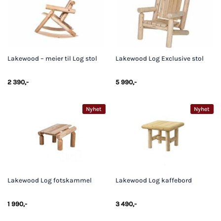
Lakewood – meier til Log stol
Lakewood Log Exclusive stol
2 390
,-
5 990
,-
Nyhet
Nyhet
Lakewood Log fotskammel
Lakewood Log kaffebord
1 990
,-
3 490
,-