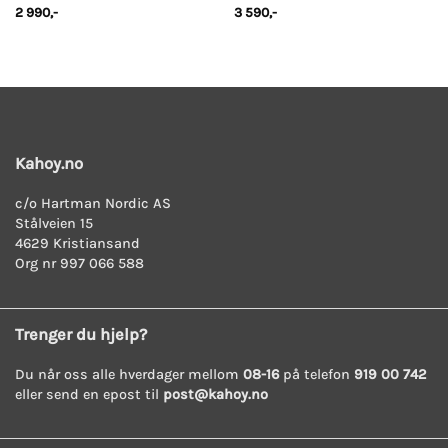
2 990
,-
3 590
,-
Kahoy.no
c/o Hartman Nordic AS
Stålveien 15
4629 Kristiansand
Org nr 997 066 588
Trenger du hjelp?
Du når oss alle hverdager mellom
08-16
på telefon
919 00 742
eller send en epost til
post@kahoy.no