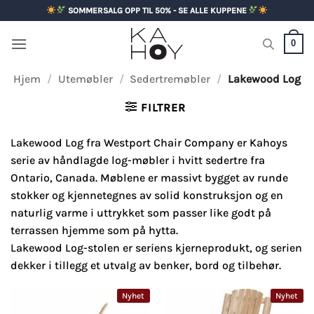
Skip
SOMMERSALG OPP TIL 50% - SE ALLE KUPPENE
to
content
0
Hjem
/
Utemøbler
/
Sedertremøbler
/
Lakewood Log
FILTRER
Lakewood Log fra Westport Chair Company er Kahoys
serie av håndlagde log-møbler i hvitt sedertre fra
Ontario, Canada. Møblene er massivt bygget av runde
stokker og kjennetegnes av solid konstruksjon og en
naturlig varme i uttrykket som passer like godt på
terrassen hjemme som på hytta.
Lakewood Log-stolen er seriens kjerneprodukt, og serien
dekker i tillegg et utvalg av benker, bord og tilbehør.
Nyhet
Nyhet